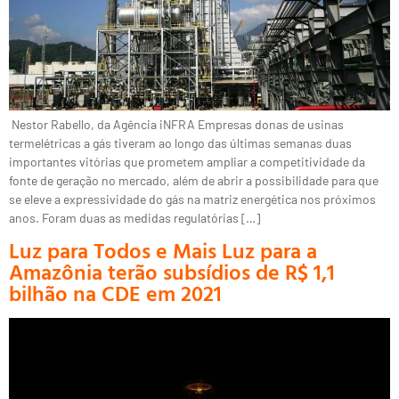
Nestor Rabello, da Agência iNFRA Empresas donas de usinas
termelétricas a gás tiveram ao longo das últimas semanas duas
importantes vitórias que prometem ampliar a competitividade da
fonte de geração no mercado, além de abrir a possibilidade para que
se eleve a expressividade do gás na matriz energética nos próximos
anos. Foram duas as medidas regulatórias […]
Luz para Todos e Mais Luz para a
Amazônia terão subsídios de R$ 1,1
bilhão na CDE em 2021