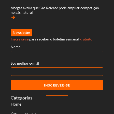
Abegás avalia que Gas Release pode ampliar competição
no gás natural
arrow_forward
Newsletter
Inscreva-se
para receber o boletim semanal
gratuito!
Nome
Seu melhor e-mail
INSCREVER-SE
Categorias
Home