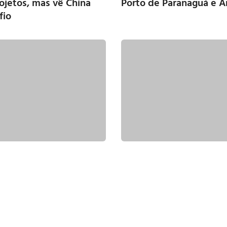
rojetos, mas vê China
Porto de Paranaguá e A
fio
que vai procurar TCU
Petrobras cobra SBM pa
der 32% de etanol na
contrato com conteúdo 
Seap