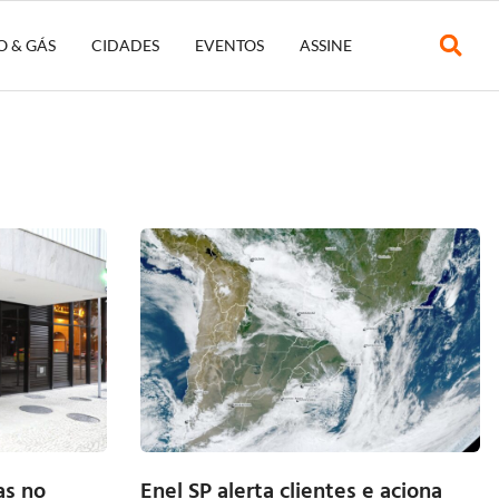
O & GÁS
CIDADES
EVENTOS
ASSINE
as no
Enel SP alerta clientes e aciona