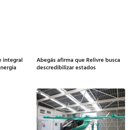
 integral
Abegás afirma que Relivre busca
Energia
descredibilizar estados