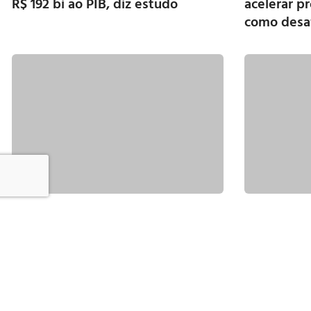
R$ 192 bi ao PIB, diz estudo
acelerar p
como desa
EBLog supera 2,3 milhões de
Múcio diz 
toneladas embarcadas em Santos
para defen
gasolina