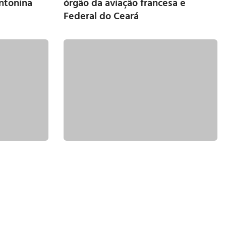
ntonina
órgão da aviação francesa e
Federal do Ceará
ra cumprir
Consórcio Zad Feira de Santana
local em
vence leilão de estacionamento
rotativo