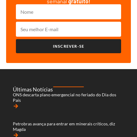
semanal
gratuito!
INSCREVER-SE
Últimas Notícias
ONS descarta plano emergencial no feriado do Dia dos
Pais
arrow_forward
Petrobras avança para entrar em minerais críticos, diz
Magda
arrow_forward