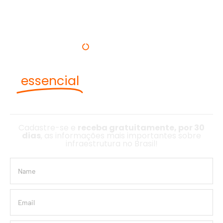
Agência iNFRA
Quem decide sabe o que é
essencial
para ter sucesso no
setor de Infraestrutura
Cadastre-se e
receba gratuitamente, por 30
dias
, as informações mais importantes sobre
infraestrutura no Brasil!