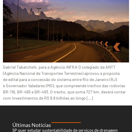
Gabriel Tabatcheik, para a Agência iNFRA O colegiado da ANTT
(Agência Nacional de Transportes Terrestres) aprovou a proposta
de edital para a concessão do sistema entre Rio de Janeiro (RJ)
e Governador Valadares (MG), que compreende trechos das rodovias
BR-116, BR-465 e BR-493. O trecho, que soma 727 km, deverá contar
com investimentos de R$ 8,8 bilhões ao longo […]
Últimas Notícias
SP quer estudar sustentabilidade de serviços de drenagem