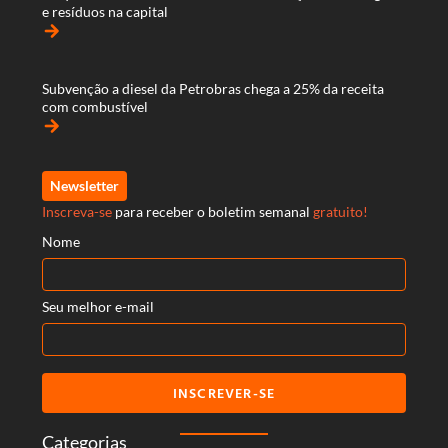
e resíduos na capital
arrow_forward
Subvenção a diesel da Petrobras chega a 25% da receita
com combustível
arrow_forward
Newsletter
Inscreva-se
para receber o boletim semanal
gratuito!
Nome
Seu melhor e-mail
INSCREVER-SE
Categorias