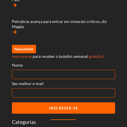
arrow_forward
Petrobras avança para entrar em minerais críticos, diz
Magda
arrow_forward
Newsletter
Inscreva-se
para receber o boletim semanal
gratuito!
Nome
Seu melhor e-mail
INSCREVER-SE
Categorias