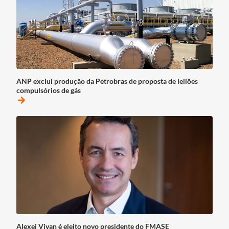
ANP exclui produção da Petrobras de proposta de leilões
compulsórios de gás
arrow_forward
Alexei Vivan é eleito novo presidente do FMASE