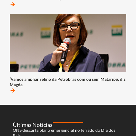
arrow_forward
‘Vamos ampliar refino da Petrobras com ou sem Mataripe’, diz
Magda
arrow_forward
Últimas Notícias
ONS descarta plano emergencial no feriado do Dia dos
Pais