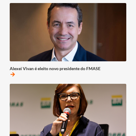
Alexei Vivan é eleito novo presidente do FMASE
arrow_forward