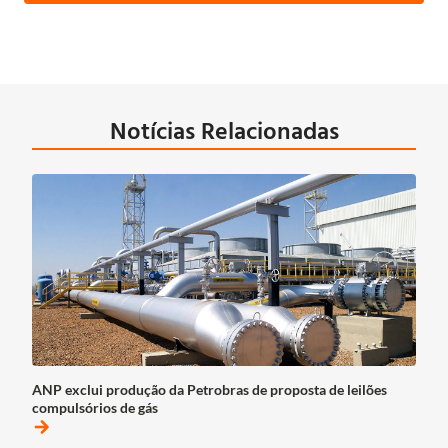
Notícias Relacionadas
ANP exclui produção da Petrobras de proposta de leilões
compulsórios de gás
arrow_forward