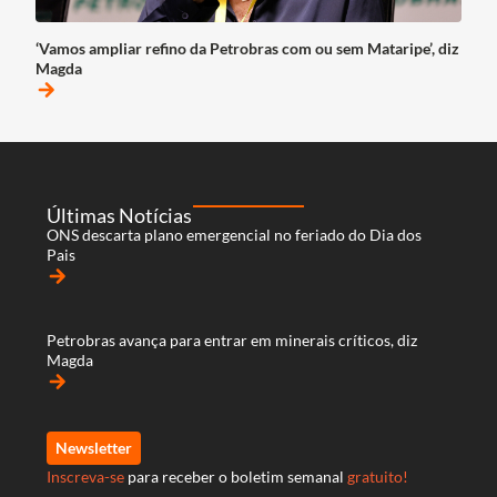
‘Vamos ampliar refino da Petrobras com ou sem Mataripe’, diz
Magda
arrow_forward
Últimas Notícias
ONS descarta plano emergencial no feriado do Dia dos
Pais
arrow_forward
Petrobras avança para entrar em minerais críticos, diz
Magda
arrow_forward
Newsletter
Inscreva-se
para receber o boletim semanal
gratuito!