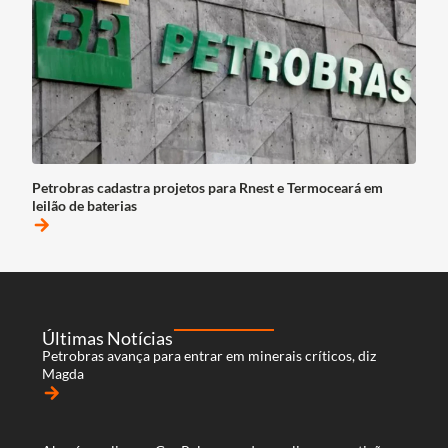
Petrobras cadastra projetos para Rnest e Termoceará em
leilão de baterias
arrow_forward
Últimas Notícias
Petrobras avança para entrar em minerais críticos, diz
Magda
arrow_forward