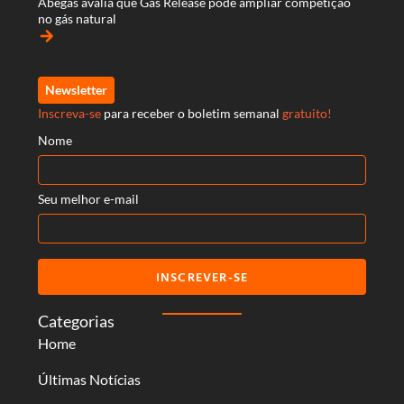
Abegás avalia que Gas Release pode ampliar competição
no gás natural
arrow_forward
Newsletter
Inscreva-se
para receber o boletim semanal
gratuito!
Nome
Seu melhor e-mail
INSCREVER-SE
Categorias
Home
Últimas Notícias