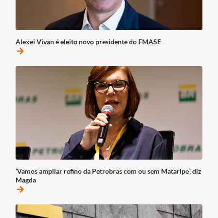
Alexei Vivan é eleito novo presidente do FMASE
arrow_forward
‘Vamos ampliar refino da Petrobras com ou sem Mataripe’, diz
Magda
arrow_forward