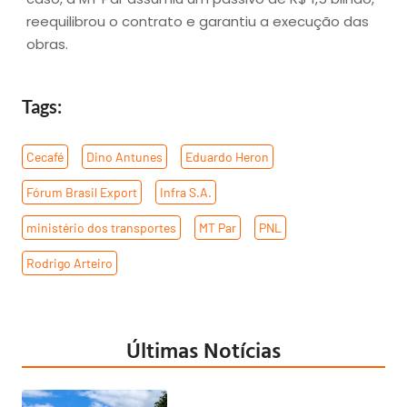
reequilibrou o contrato e garantiu a execução das
obras.
Tags:
Cecafé
,
Dino Antunes
,
Eduardo Heron
,
Fórum Brasil Export
,
Infra S.A.
,
ministério dos transportes
,
MT Par
,
PNL
,
Rodrigo Arteiro
Últimas Notícias