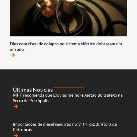
Dias com risco de colapso no sistema elétrico dobraram em
um ano
arrow_forward
Últimas Notícias
MPF recomenda que Elovias melhore gestão do tráfego na
Serra de Petrópolis
arrow_forward
Importações de diesel seguirão no 3º tri, diz diretora da
Petrobras
arrow_forward