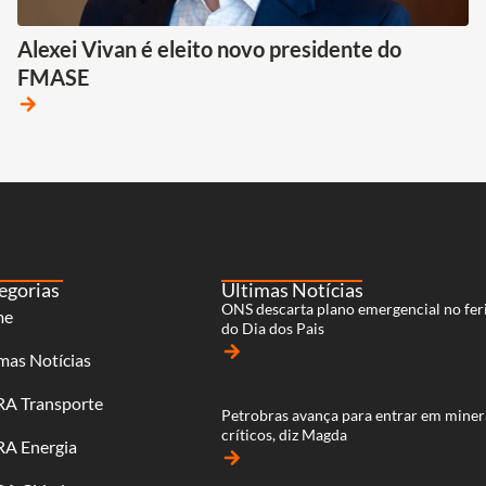
Alexei Vivan é eleito novo presidente do
FMASE
arrow_forward
egorias
Últimas Notícias
ONS descarta plano emergencial no fer
me
do Dia dos Pais
arrow_forward
mas Notícias
RA Transporte
Petrobras avança para entrar em miner
críticos, diz Magda
RA Energia
arrow_forward