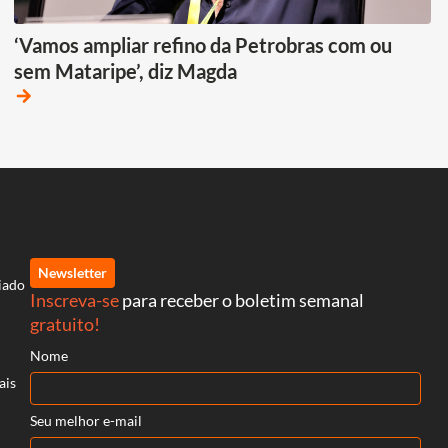
‘Vamos ampliar refino da Petrobras com ou
sem Mataripe’, diz Magda
arrow_forward
Newsletter
iado
Inscreva-se
para receber o boletim semanal
gratuito!
Nome
ais
Seu melhor e-mail