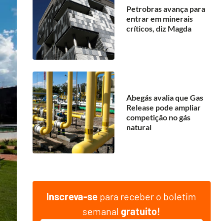
Petrobras avança para
entrar em minerais
críticos, diz Magda
Abegás avalia que Gas
Release pode ampliar
competição no gás
natural
Inscreva-se
para receber o boletim
semanal
gratuito!