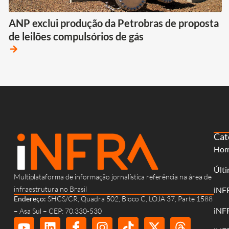
ANP exclui produção da Petrobras de proposta
de leilões compulsórios de gás
arrow_forward
Cat
Ho
Últi
Multiplataforma de informação jornalística referência na área de
infraestrutura no Brasil
iNF
Endereço:
SHCS/CR, Quadra 502, Bloco C, LOJA 37, Parte 1588
iNF
– Asa Sul – CEP: 70.330-530