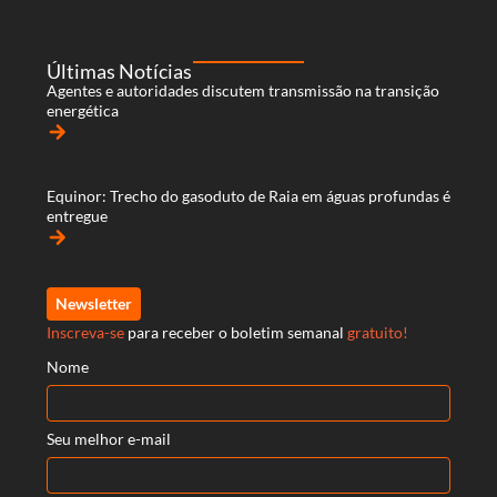
Últimas Notícias
Agentes e autoridades discutem transmissão na transição
energética
arrow_forward
Equinor: Trecho do gasoduto de Raia em águas profundas é
entregue
arrow_forward
Newsletter
Inscreva-se
para receber o boletim semanal
gratuito!
Nome
Seu melhor e-mail