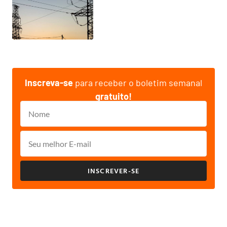
Inscreva-se
para receber o boletim semanal
gratuito!
INSCREVER-SE