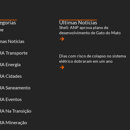
egorias
Últimas Notícias
Shell: ANP aprova plano de
me
desenvolvimento de Gato do Mato
arrow_forward
mas Notícias
RA Transporte
Dias com risco de colapso no sistema
elétrico dobraram em um ano
RA Energia
arrow_forward
RA Cidades
RA Saneamento
RA Eventos
RA Na Transição
RA Mineração