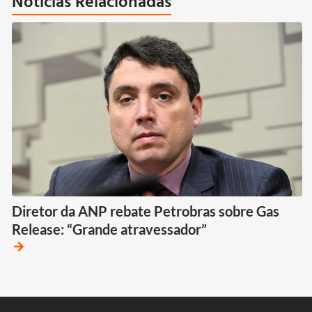
Notícias Relacionadas
Diretor da ANP rebate Petrobras sobre Gas
Release: “Grande atravessador”
arrow_forward