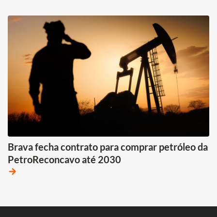
Brava fecha contrato para comprar petróleo da
PetroReconcavo até 2030
arrow_forward