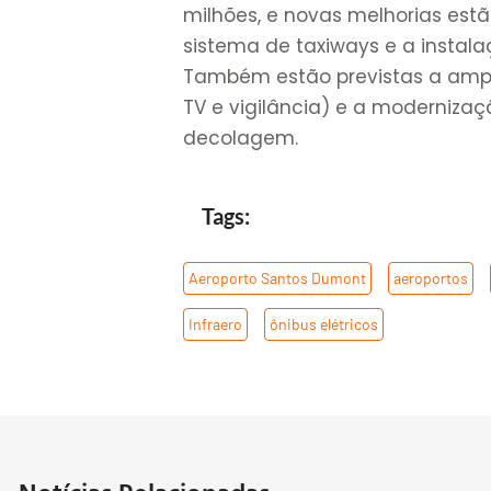
milhões, e novas melhorias es
sistema de taxiways e a instal
Também estão previstas a amp
TV e vigilância) e a moderniza
decolagem.
Tags:
Aeroporto Santos Dumont
,
aeroportos
,
Infraero
,
ônibus elétricos