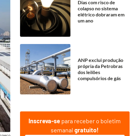
Dias com risco de
colapso no sistema
elétrico dobraram em
um ano
ANP exclui produção
própria da Petrobras
dos leilões
compulsórios de gás
Inscreva-se
para receber o boletim
semanal
gratuito!
fraero