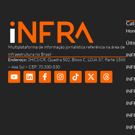
Cat
Ho
Últi
Multiplataforma de informação jornalística referência na área de
infraestrutura no Brasil
iNF
Endereço:
SHCS/CR, Quadra 502, Bloco C, LOJA 37, Parte 1588
iNF
– Asa Sul – CEP: 70.330-530
iNF
iNF
iNF
iNF
iNF