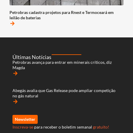
Petrobras cadastra projetos para Rnest e Termoceará em
leilão de baterias
arrow_forward
Últimas Notícias
Petrobras avança para entrar em minerais críticos, diz
Magda
arrow_forward
Abegás avalia que Gas Release pode ampliar competição
no gás natural
arrow_forward
Newsletter
Inscreva-se
para receber o boletim semanal
gratuito!