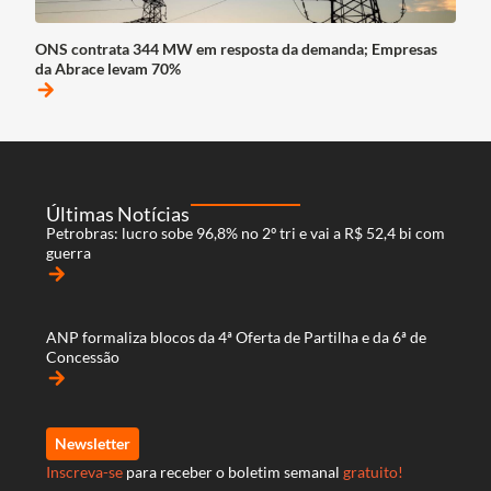
ONS contrata 344 MW em resposta da demanda; Empresas
da Abrace levam 70%
arrow_forward
Últimas Notícias
Petrobras: lucro sobe 96,8% no 2º tri e vai a R$ 52,4 bi com
guerra
arrow_forward
ANP formaliza blocos da 4ª Oferta de Partilha e da 6ª de
Concessão
arrow_forward
Newsletter
Inscreva-se
para receber o boletim semanal
gratuito!