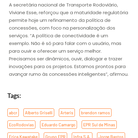
A secretária nacional de Transporte Rodoviário,
Viviane Esse, reforçou que a maturidade regulatória
permite hoje um refinamento da política de
concessões, com foco na personalização dos
serviços. “A política de conectividade é um
exemplo. Não é só para falar com o usuário, mas
para ouvir e oferecer um serviço melhor.
Precisamos ser dinâmicos, ouvir, dialogar e trazer
inovações para os projetos. Estamos prontos para
avançar rumo às concessões inteligentes”, afirmou.
Tags:
abcr
,
Alberto Griselli
,
Arteris
,
brendon ramos
,
EcoRodovias
,
Eduardo Camargo
,
EPR Sul de Minas
,
Erica Kawatake
,
Grupo EPR
,
Infra S.A.
,
Jorge Bastos
,