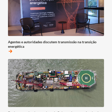
Agentes e autoridades discutem transmissão na transição
energética
arrow_forward