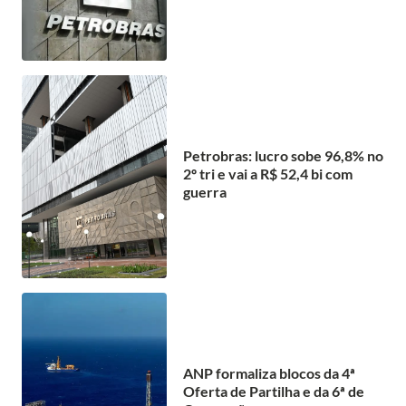
Petrobras: lucro sobe 96,8% no
2º tri e vai a R$ 52,4 bi com
guerra
ANP formaliza blocos da 4ª
Oferta de Partilha e da 6ª de