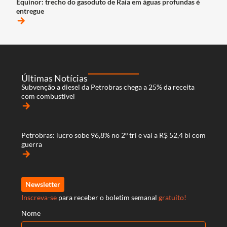
Equinor: trecho do gasoduto de Raia em águas profundas é
entregue
arrow_forward
Últimas Notícias
Subvenção a diesel da Petrobras chega a 25% da receita
com combustível
arrow_forward
Petrobras: lucro sobe 96,8% no 2º tri e vai a R$ 52,4 bi com
guerra
arrow_forward
Newsletter
Inscreva-se
para receber o boletim semanal
gratuito!
Nome