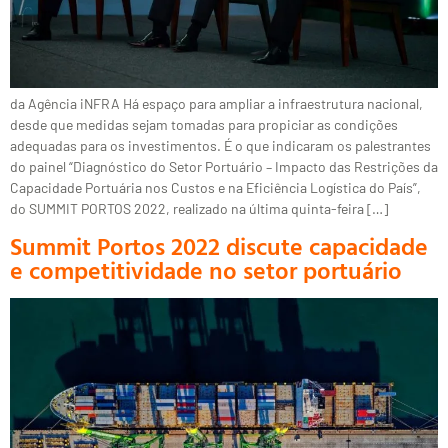
da Agência iNFRA Há espaço para ampliar a infraestrutura nacional,
desde que medidas sejam tomadas para propiciar as condições
adequadas para os investimentos. É o que indicaram os palestrantes
do painel “Diagnóstico do Setor Portuário – Impacto das Restrições da
Capacidade Portuária nos Custos e na Eficiência Logística do País”,
do SUMMIT PORTOS 2022, realizado na última quinta-feira […]
Summit Portos 2022 discute capacidade
e competitividade no setor portuário