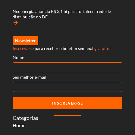
Neoenergia anuncia R$ 3,1 bi para fortalecer rede de
distribuição no DF
arrow_forward
Newsletter
Inscreva-se
para receber o boletim semanal
gratuito!
Nome
Seu melhor e-mail
INSCREVER-SE
Categorias
Home