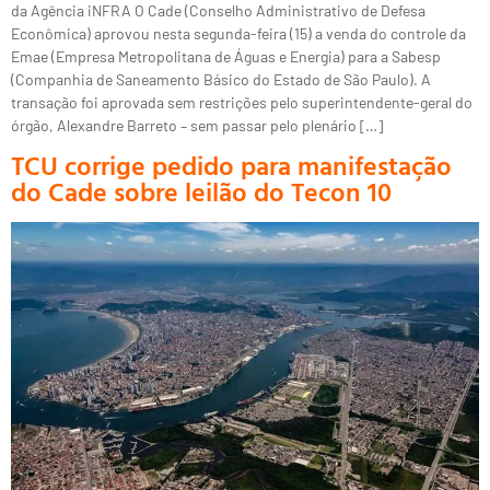
da Agência iNFRA O Cade (Conselho Administrativo de Defesa
Econômica) aprovou nesta segunda-feira (15) a venda do controle da
Emae (Empresa Metropolitana de Águas e Energia) para a Sabesp
(Companhia de Saneamento Básico do Estado de São Paulo). A
transação foi aprovada sem restrições pelo superintendente-geral do
órgão, Alexandre Barreto – sem passar pelo plenário […]
TCU corrige pedido para manifestação
do Cade sobre leilão do Tecon 10