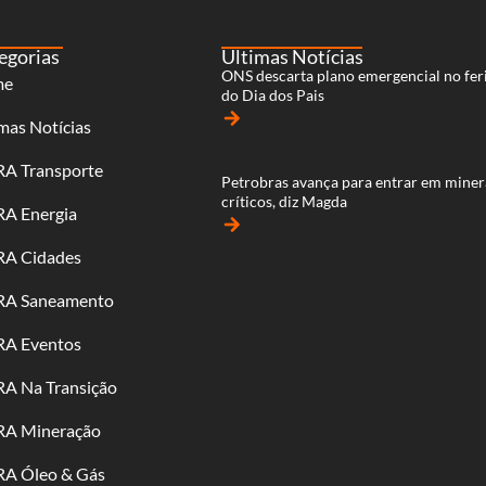
egorias
Últimas Notícias
ONS descarta plano emergencial no fer
me
do Dia dos Pais
arrow_forward
mas Notícias
RA Transporte
Petrobras avança para entrar em miner
críticos, diz Magda
RA Energia
arrow_forward
RA Cidades
RA Saneamento
RA Eventos
RA Na Transição
RA Mineração
RA Óleo & Gás