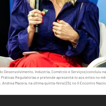
 do Desenvolvimento, Indústria, Comércio e Serviços) concluiu 
s Práticas Regulatórias e pretende apresentá-lo aos entes no mês
, Andrea Macera, na última quinta-feira (25), no II Encontro Na