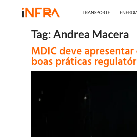
TRANSPORTE
ENERGI
Tag:
Andrea Macera
MDIC deve apresentar e
boas práticas regulatór