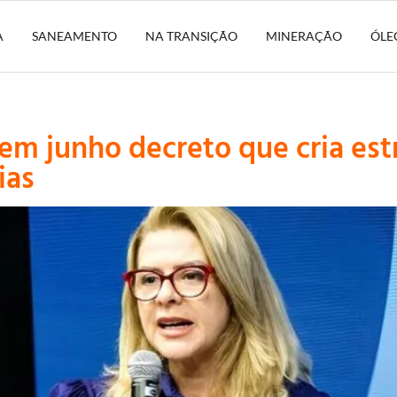
A
SANEAMENTO
NA TRANSIÇÃO
MINERAÇÃO
ÓLE
m junho decreto que cria estr
ias