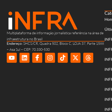
Cat
Ho
Últi
Multiplataforma de informação jornalística referência na área de
infraestrutura no Brasil
iNF
Endereço:
SHCS/CR, Quadra 502, Bloco C, LOJA 37, Parte 1588
iNF
– Asa Sul – CEP: 70.330-530
iNF
iNF
iNF
iNF
iNF
iNF