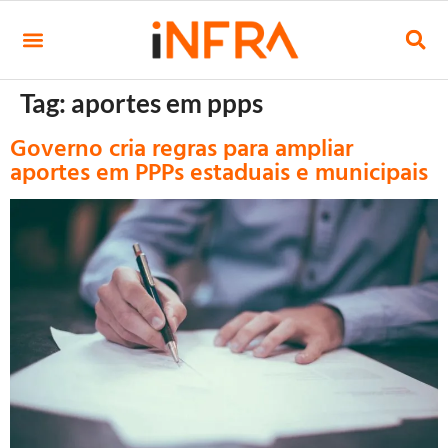
Tag:
aportes em ppps
Governo cria regras para ampliar
aportes em PPPs estaduais e municipais