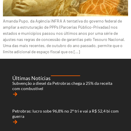
Amanda Pupo, da Agência iNFRA A tentativa do governo federal de
ampliar a estruturação de PPPs (Parcerias Público-Privadas) nos
estados e municípios passou nos últimos anos por uma série de
ajustes nas regras de concessão de garantias pelo Tesouro Nacional.
Uma das mais recentes, de outubro do ano passado, permite que o
limite adicional de espaço fiscal que os […]
Últimas Notícias
Subvenção a diesel da Petrobras chega a 25% da receita
com combustível
arrow_forward
Petrobras: lucro sobe 96,8% no 2º tri e vai a R$ 52,4 bi com
guerra
arrow_forward