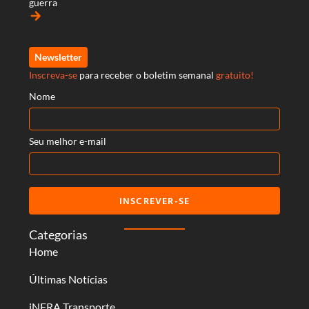
guerra
arrow_forward
Newsletter
Inscreva-se
para receber o boletim semanal
gratuito!
Nome
Seu melhor e-mail
INSCREVER-SE
Categorias
Home
Últimas Notícias
iNFRA Transporte