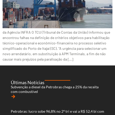
da Agência iNFRA O TCU (Tribunal de Contas da União) informou que
encontrou falhas na definição de critérios objetivos para habilitação
técnico-operacional e econômico-financeira no processo seletivo
simplificado do Porto de Itajaí (SC). “A urgência para selecionar um
novo arrendatário, em substituição à APM Terminals, a fim de não
causar mais prejuízos pela paralisação da […]
Últimas Notícias
Subvenção a diesel da Petrobras chega a 25% da receita
com combustível
arrow_forward
Petrobras: lucro sobe 96,8% no 2º tri e vai a R$ 52,4 bi com