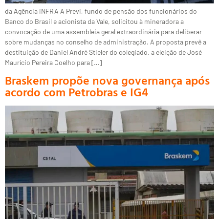
da Agência iNFRA A Previ, fundo de pensão dos funcionários do
Banco do Brasil e acionista da Vale, solicitou à mineradora a
convocação de uma assembleia geral extraordinária para deliberar
sobre mudanças no conselho de administração. A proposta prevê a
destituição de Daniel André Stieler do colegiado, a eleição de José
Maurício Pereira Coelho para […]
Braskem propõe nova governança após
acordo com Petrobras e IG4