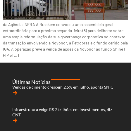
da Agência iNFRA A Braskem convocou uma assembleia geral
extraordinária para a próxima segunda-feira (8) para deliberar sobre
uma ampla reformulação de sua governança corporativa no contexto
da transação envolvendo a Novonor, a Petrobras e o fundo gerido pela
IG4. A operação prevê a venda de ações da Novonor ao fundo Shine I
FIP e […]
Últimas Notícias
Vendas de cimento crescem 2,5% em julho, aponta SNIC
arrow_forward
Infraestrutura exige R$ 2 trilhões em investimentos, diz
CNT
arrow_forward