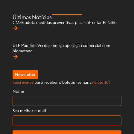
Últimas Notícias
CMSE adota medidas preventivas para enfrentar El Niño
arrow_forward
UTE Paulínia Verde começa operação comercial com
biometano
arrow_forward
Newsletter
Inscreva-se
para receber o boletim semanal
gratuito!
Nome
Seu melhor e-mail