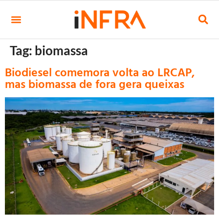
Tag:
biomassa
Biodiesel comemora volta ao LRCAP,
mas biomassa de fora gera queixas