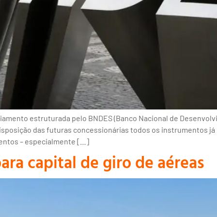
ciamento estruturada pelo BNDES (Banco Nacional de Desenvolvi
 disposição das futuras concessionárias todos os instrumentos já
entos – especialmente […]
ara capital de giro de aéreas