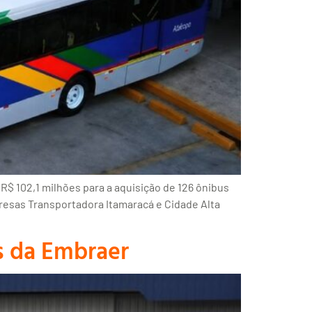
 102,1 milhões para a aquisição de 126 ônibus
resas Transportadora Itamaracá e Cidade Alta
s da Embraer