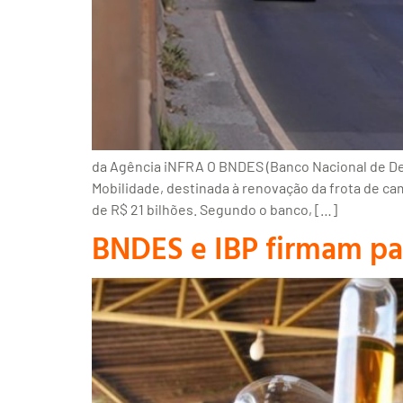
da Agência iNFRA O BNDES (Banco Nacional de De
Mobilidade, destinada à renovação da frota de c
de R$ 21 bilhões. Segundo o banco, […]
BNDES e IBP firmam par