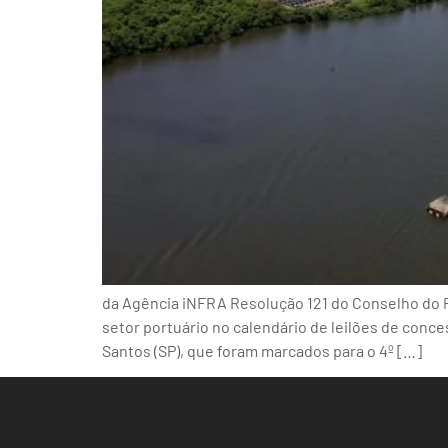
da Agência iNFRA Resolução 121 do Conselho do P
setor portuário no calendário de leilões de conce
Santos (SP), que foram marcados para o 4º […]