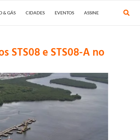
O & GÁS
CIDADES
EVENTOS
ASSINE
dos STS08 e STS08-A no