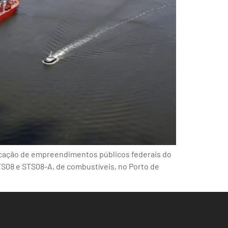
ficação de empreendimentos públicos federais do
STS08 e STS08-A, de combustíveis, no Porto de