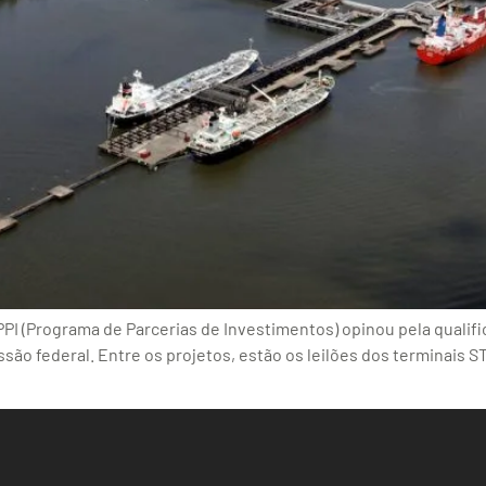
PI (Programa de Parcerias de Investimentos) opinou pela quali
ssão federal. Entre os projetos, estão os leilões dos terminais 