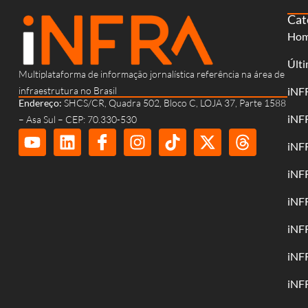
Cat
Ho
Últi
Multiplataforma de informação jornalística referência na área de
infraestrutura no Brasil
iNF
Endereço:
SHCS/CR, Quadra 502, Bloco C, LOJA 37, Parte 1588
iNF
– Asa Sul – CEP: 70.330-530
iNF
iNF
iNF
iNF
iNF
iNF