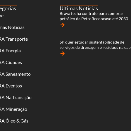
egorias
Últimas Notícias
Brava fecha contrato para comprar
me
petróleo da PetroReconcavo até 2030
arrow_forward
mas Notícias
RA Transporte
SP quer estudar sustentabilidade de
serviços de drenagem e resíduos na cap
RA Energia
arrow_forward
RA Cidades
RA Saneamento
RA Eventos
RA Na Transição
RA Mineração
RA Óleo & Gás