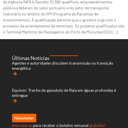
da Agência iNFRA Decreto 10.390 qualificou empreendimentos
públicos federais do setor portuário e do setor de transporte
rodoviário no âmbito do PPI (Programa de Parcerias de
Investimentos). A qualificação permite que o governo siga com o
processo de arrendamento de terminais. Os projetos qualificados são
o Terminal Marítimo de Passageiros do Porto de Mucuripe (CE) […]
Últimas Notícias
Agentes e autoridades discutem transmissão na transição
energética
arrow_forward
Equinor: Trecho do gasoduto de Raia em águas profundas é
entregue
arrow_forward
Newsletter
Inscreva-se
para receber o boletim semanal
gratuito!