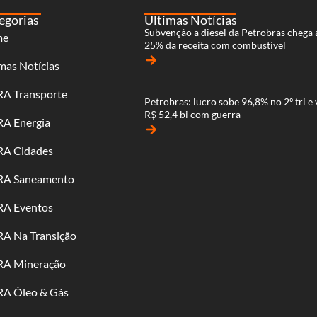
egorias
Últimas Notícias
Subvenção a diesel da Petrobras chega 
me
25% da receita com combustível
arrow_forward
mas Notícias
RA Transporte
Petrobras: lucro sobe 96,8% no 2º tri e 
R$ 52,4 bi com guerra
RA Energia
arrow_forward
RA Cidades
RA Saneamento
RA Eventos
RA Na Transição
RA Mineração
RA Óleo & Gás