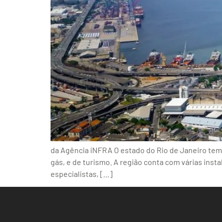
da Agência iNFRA O estado do Rio de Janeiro tem 
gás, e de turismo. A região conta com várias instal
especialistas, […]