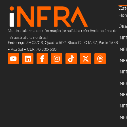
Cat
Ho
Últi
Multiplataforma de informação jornalística referência na área de
infraestrutura no Brasil
iNF
Endereço:
SHCS/CR, Quadra 502, Bloco C, LOJA 37, Parte 1588
iNF
– Asa Sul – CEP: 70.330-530
iNF
iNF
iNF
iNF
iNF
iNF