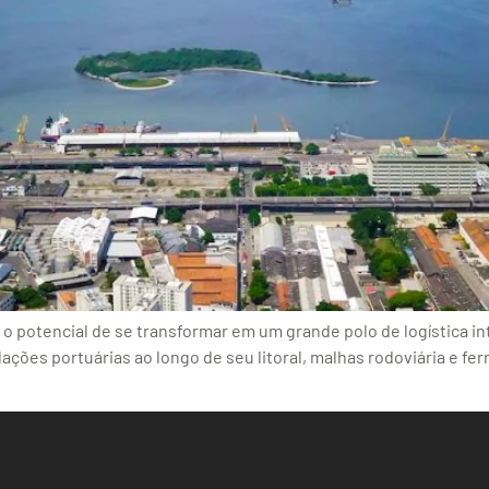
o potencial de se transformar em um grande polo de logística in
ações portuárias ao longo de seu litoral, malhas rodoviária e ferro