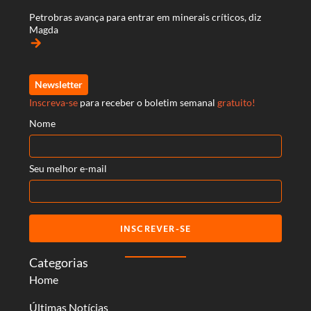
Petrobras avança para entrar em minerais críticos, diz
Magda
arrow_forward
Newsletter
Inscreva-se
para receber o boletim semanal
gratuito!
Nome
Seu melhor e-mail
INSCREVER-SE
Categorias
Home
Últimas Notícias