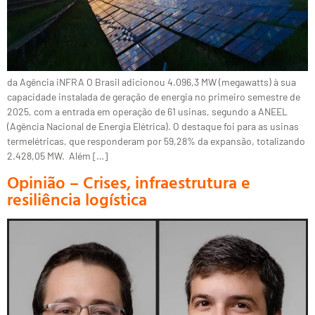
da Agência iNFRA O Brasil adicionou 4.096,3 MW (megawatts) à sua
capacidade instalada de geração de energia no primeiro semestre de
2025, com a entrada em operação de 61 usinas, segundo a ANEEL
(Agência Nacional de Energia Elétrica). O destaque foi para as usinas
termelétricas, que responderam por 59,28% da expansão, totalizando
2.428,05 MW. Além […]
Opinião – Crises, infraestrutura e
resiliência logística