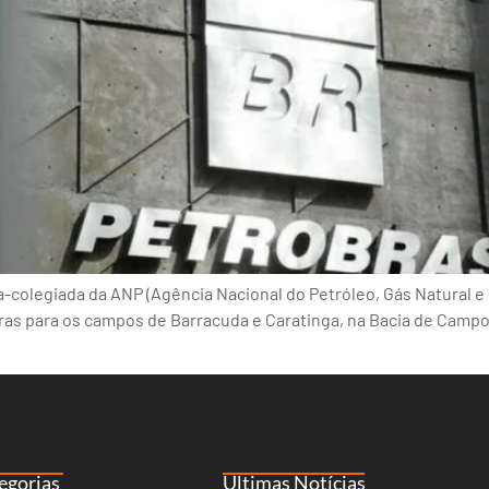
-colegiada da ANP (Agência Nacional do Petróleo, Gás Natural e 
ras para os campos de Barracuda e Caratinga, na Bacia de Camp
egorias
Últimas Notícias