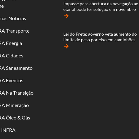
Impasse para abertura da navegação ao
me
etanol pode ter solução em novembro
arrow_forward
mas Notícias
RA Transporte
Lei do Frete: governo veta aumento do
limite de peso por eixo em caminhões
RA Energia
arrow_forward
RA Cidades
RA Saneamento
RA Eventos
RA Na Transição
RA Mineração
RA Óleo & Gás
o iNFRA