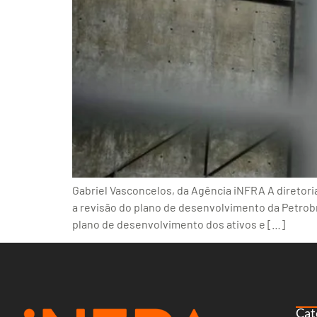
Gabriel Vasconcelos, da Agência iNFRA A diretoria
a revisão do plano de desenvolvimento da Petrob
plano de desenvolvimento dos ativos e […]
Cat