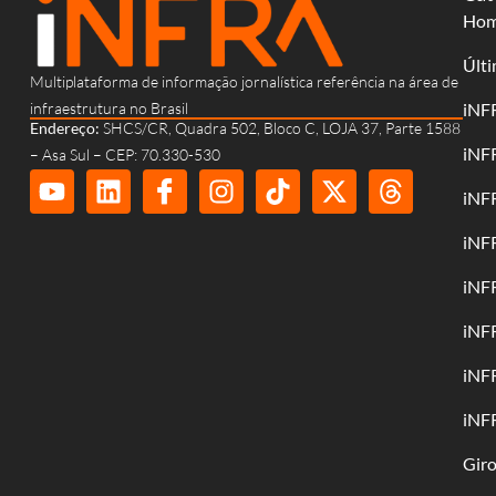
Ho
Últi
Multiplataforma de informação jornalística referência na área de
infraestrutura no Brasil
iNF
Endereço:
SHCS/CR, Quadra 502, Bloco C, LOJA 37, Parte 1588
iNF
– Asa Sul – CEP: 70.330-530
iNF
iNF
iNF
iNF
iNF
iNF
Gir