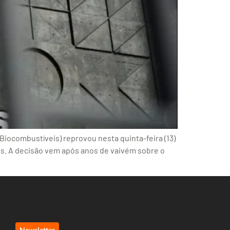
Biocombustíveis) reprovou nesta quinta-feira (13)
os. A decisão vem após anos de vaivém sobre o
Newsletter