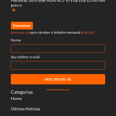
Petrobras: lucro sobe 96,8% no 2º tri e vai a R$ 52,4 bi com
guerra
arrow_forward
Newsletter
Inscreva-se
para receber o boletim semanal
gratuito!
Nome
Seu melhor e-mail
INSCREVER-SE
Categorias
Home
Últimas Notícias