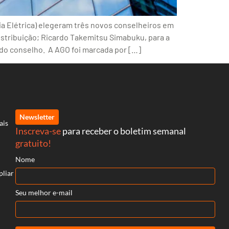
a Elétrica) elegeram três novos conselheiros em
distribuição; Ricardo Takemitsu Simabuku, para a
do conselho. A AGO foi marcada por […]
Newsletter
ais
Inscreva-se
para receber o boletim semanal
gratuito!
Nome
pliar
Seu melhor e-mail