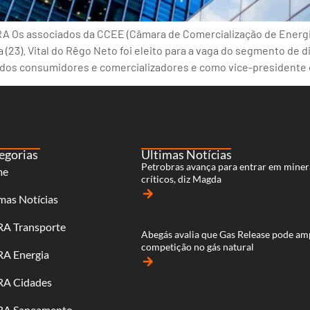
FRA Os associados da CCEE (Câmara de Comercialização de Energi
a (23). Vital do Rêgo Neto foi eleito para a vaga do segmento de 
 dos consumidores e comercializadores e como vice-presidente 
egorias
Últimas Notícias
Petrobras avança para entrar em miner
me
críticos, diz Magda
arrow_forward
mas Notícias
RA Transporte
Abegás avalia que Gas Release pode am
competição no gás natural
RA Energia
arrow_forward
RA Cidades
RA Saneamento