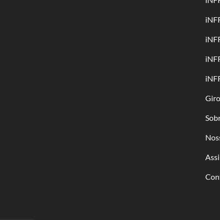
iNF
iNF
iNF
iNF
Gir
Sob
Nos
Assi
Con