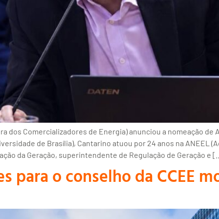
ira dos Comercializadores de Energia) anunciou a nomeação de
versidade de Brasília), Cantarino atuou por 24 anos na ANEEL (A
ação da Geração, superintendente de Regulação de Geração e [
s para o conselho da CCEE m