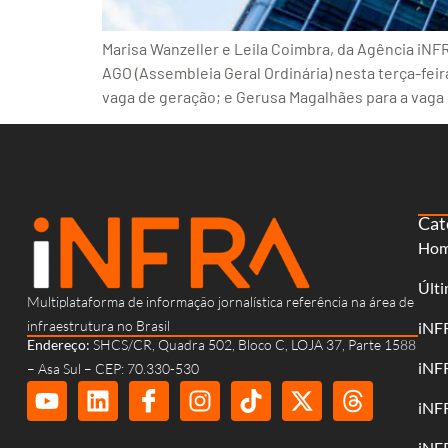
Marisa Wanzeller e Leila Coimbra, da Agência iN
AGO (Assembleia Geral Ordinária) nesta terça-feir
vaga de geração; e Gerusa Magalhães para a vaga
Cat
Ho
Últi
Multiplataforma de informação jornalística referência na área de
infraestrutura no Brasil
iNF
Endereço:
SHCS/CR, Quadra 502, Bloco C, LOJA 37, Parte 1588
iNF
– Asa Sul – CEP: 70.330-530
iNF
iNF