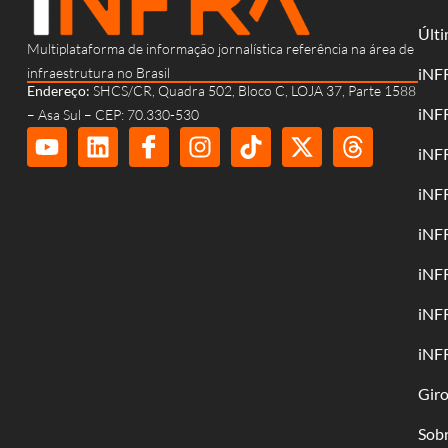
Últi
Multiplataforma de informação jornalística referência na área de
infraestrutura no Brasil
iNF
Endereço:
SHCS/CR, Quadra 502, Bloco C, LOJA 37, Parte 1588
iNF
– Asa Sul – CEP: 70.330-530
iNF
iNF
iNF
iNF
iNF
iNF
Gir
Sob