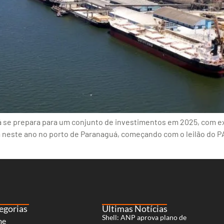
ná se prepara para um conjunto de investimentos em 2025, com e
neste ano no porto de Paranaguá, começando com o leilão do PAR1
egorias
Últimas Notícias
Shell: ANP aprova plano de
me