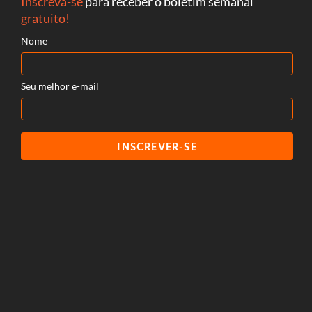
Inscreva-se
para receber o boletim semanal
gratuito!
Nome
Seu melhor e-mail
INSCREVER-SE