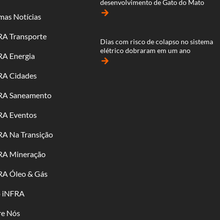
desenvolvimento de Gato do Mato
arrow_forward
mas Notícias
RA Transporte
Dias com risco de colapso no sistema
elétrico dobraram em um ano
RA Energia
arrow_forward
RA Cidades
RA Saneamento
RA Eventos
RA Na Transição
RA Mineração
RA Óleo & Gás
o iNFRA
re Nós