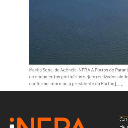
Marília Sena, da Agência iNFRA A Portos do Para
arrendamentos portuários sejam realizados ainda 
conforme informou o presidente da Portos […]
Cat
Ho