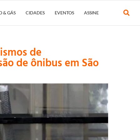
O & GÁS
CIDADES
EVENTOS
ASSINE
nismos de
são de ônibus em São