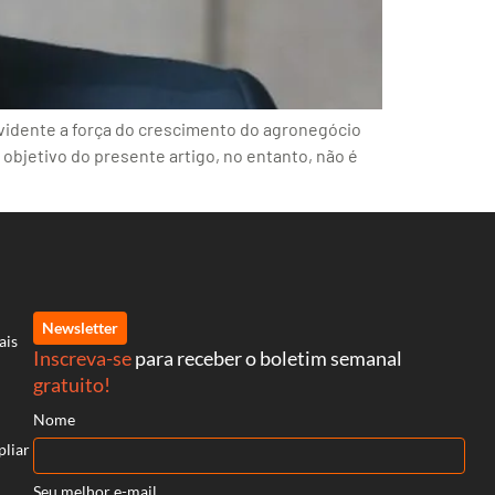
vidente a força do crescimento do agronegócio
O objetivo do presente artigo, no entanto, não é
Newsletter
ais
Inscreva-se
para receber o boletim semanal
gratuito!
Nome
pliar
Seu melhor e-mail