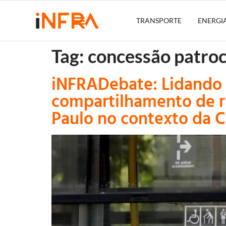
TRANSPORTE
ENERGI
Tag:
concessão patro
iNFRADebate: Lidando
compartilhamento de r
Paulo no contexto da C