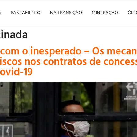
A
SANEAMENTO
NA TRANSIÇÃO
MINERAÇÃO
ÓLE
cinada
 com o inesperado – Os meca
iscos nos contratos de conces
ovid-19