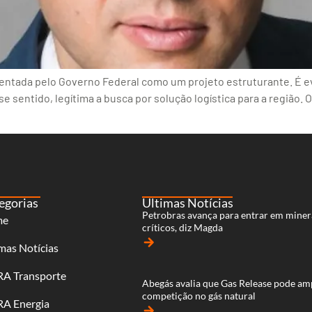
entada pelo Governo Federal como um projeto estruturante. É e
e sentido, legítima a busca por solução logística para a região. 
egorias
Últimas Notícias
Petrobras avança para entrar em miner
me
críticos, diz Magda
arrow_forward
mas Notícias
RA Transporte
Abegás avalia que Gas Release pode am
competição no gás natural
RA Energia
arrow_forward