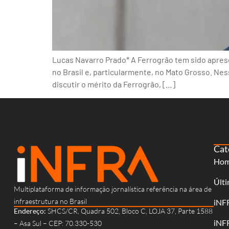
Lucas Navarro Prado* A Ferrogrão tem sido apres
no Brasil e, particularmente, no Mato Grosso. Ness
discutir o mérito da Ferrogrão, […]
Cat
Ho
Últi
Multiplataforma de informação jornalística referência na área de
infraestrutura no Brasil
iNF
Endereço:
SHCS/CR, Quadra 502, Bloco C, LOJA 37, Parte 1588
iNF
– Asa Sul – CEP: 70.330-530