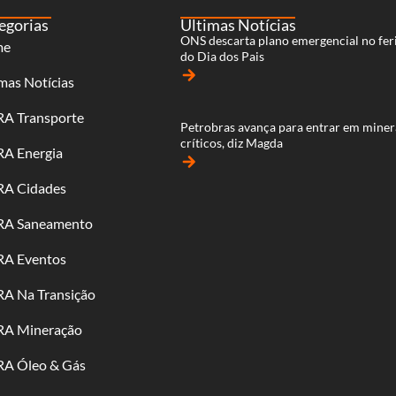
egorias
Últimas Notícias
ONS descarta plano emergencial no fer
me
do Dia dos Pais
arrow_forward
mas Notícias
RA Transporte
Petrobras avança para entrar em miner
críticos, diz Magda
RA Energia
arrow_forward
RA Cidades
RA Saneamento
RA Eventos
RA Na Transição
RA Mineração
RA Óleo & Gás