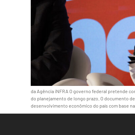
da Agência iNFRA O governo federal pretende con
do planejamento de longo prazo. O documento dev
desenvolvimento econômico do país com base na 