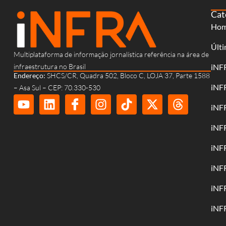
Cat
Ho
Últi
Multiplataforma de informação jornalística referência na área de
infraestrutura no Brasil
iNF
Endereço:
SHCS/CR, Quadra 502, Bloco C, LOJA 37, Parte 1588
iNF
– Asa Sul – CEP: 70.330-530
iNF
iNF
iNF
iNF
iNF
iNF