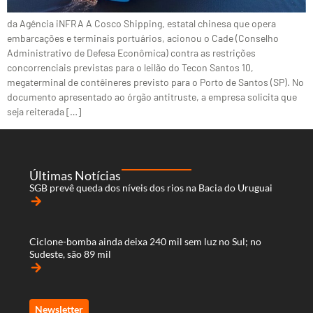
da Agência iNFRA A Cosco Shipping, estatal chinesa que opera
embarcações e terminais portuários, acionou o Cade (Conselho
Administrativo de Defesa Econômica) contra as restrições
concorrenciais previstas para o leilão do Tecon Santos 10,
megaterminal de contêineres previsto para o Porto de Santos (SP). No
documento apresentado ao órgão antitruste, a empresa solicita que
seja reiterada […]
Últimas Notícias
SGB prevê queda dos níveis dos rios na Bacia do Uruguai
arrow_forward
Ciclone-bomba ainda deixa 240 mil sem luz no Sul; no
Sudeste, são 89 mil
arrow_forward
Newsletter