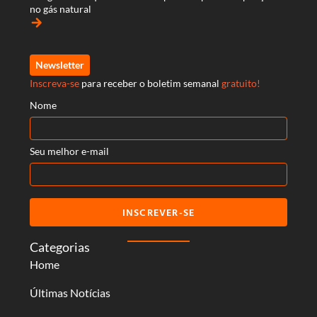
no gás natural
arrow_forward
Newsletter
Inscreva-se
para receber o boletim semanal
gratuito!
Nome
Seu melhor e-mail
INSCREVER-SE
Categorias
Home
Últimas Notícias