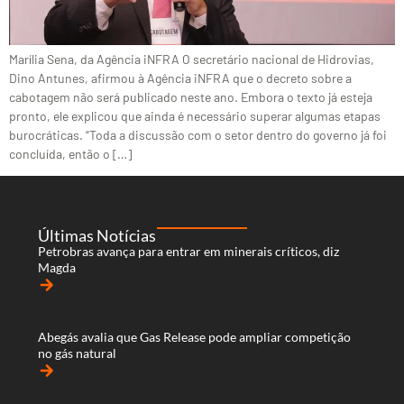
Marília Sena, da Agência iNFRA O secretário nacional de Hidrovias,
Dino Antunes, afirmou à Agência iNFRA que o decreto sobre a
cabotagem não será publicado neste ano. Embora o texto já esteja
pronto, ele explicou que ainda é necessário superar algumas etapas
burocráticas. “Toda a discussão com o setor dentro do governo já foi
concluída, então o […]
Últimas Notícias
Petrobras avança para entrar em minerais críticos, diz
Magda
arrow_forward
Abegás avalia que Gas Release pode ampliar competição
no gás natural
arrow_forward