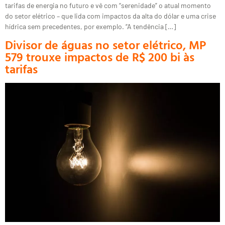
tarifas de energia no futuro e vê com “serenidade” o atual momento
do setor elétrico – que lida com impactos da alta do dólar e uma crise
hídrica sem precedentes, por exemplo. “A tendência […]
Divisor de águas no setor elétrico, MP
579 trouxe impactos de R$ 200 bi às
tarifas