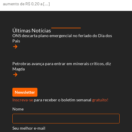
aumento de R$ 0,20 a […]
Últimas Notícias
ONS descarta plano emergencial no feriado do Dia dos
Pais
arrow_forward
Petrobras avança para entrar em minerais críticos, diz
Magda
arrow_forward
Newsletter
Inscreva-se
para receber o boletim semanal
gratuito!
Nome
Seu melhor e-mail