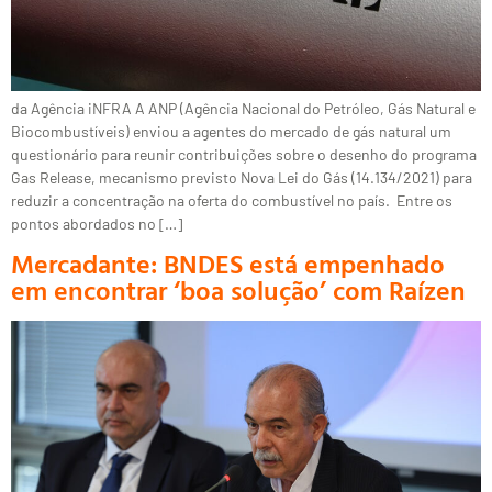
da Agência iNFRA A ANP (Agência Nacional do Petróleo, Gás Natural e
Biocombustíveis) enviou a agentes do mercado de gás natural um
questionário para reunir contribuições sobre o desenho do programa
Gas Release, mecanismo previsto Nova Lei do Gás (14.134/2021) para
reduzir a concentração na oferta do combustível no país. Entre os
pontos abordados no […]
Mercadante: BNDES está empenhado
em encontrar ‘boa solução’ com Raízen