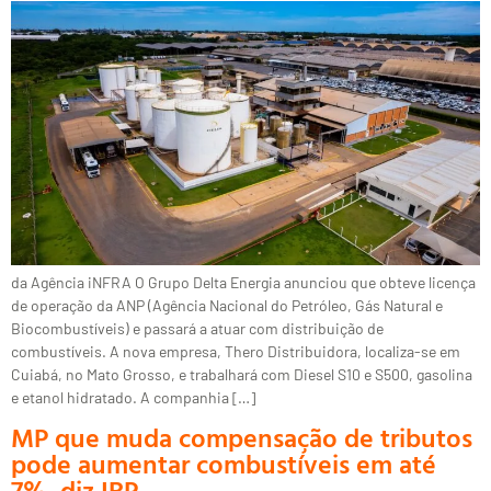
da Agência iNFRA O Grupo Delta Energia anunciou que obteve licença
de operação da ANP (Agência Nacional do Petróleo, Gás Natural e
Biocombustíveis) e passará a atuar com distribuição de
combustíveis. A nova empresa, Thero Distribuidora, localiza-se em
Cuiabá, no Mato Grosso, e trabalhará com Diesel S10 e S500, gasolina
e etanol hidratado. A companhia […]
MP que muda compensação de tributos
pode aumentar combustíveis em até
7%, diz IBP