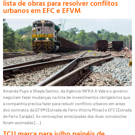
lista de obras para resolver conflitos
urbanos em EFC e EFVM
Amanda Pupo e Sheyla Santos, da Agência iNFRA A Vale e o governo
negociam fazer mudanças na lista de investimentos obrigatórios que
a companhia precisa fazer para reduzir conflitos urbanos em áreas
dos contratos da EFVM (Estrada de Ferro Vitória Minas) e EFC (Estrada
de Ferro Carajás). As renovações antecipadas das duas concessões
foram assinadas […]
TCU marca para julho painéis de