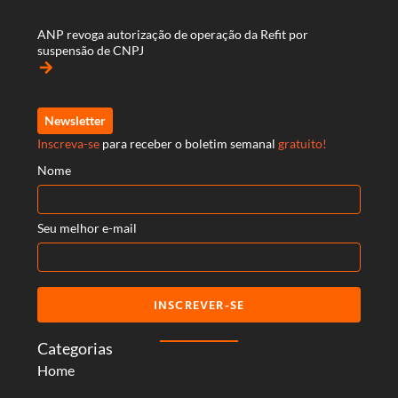
ANP revoga autorização de operação da Refit por
suspensão de CNPJ
arrow_forward
Newsletter
Inscreva-se
para receber o boletim semanal
gratuito!
Nome
Seu melhor e-mail
INSCREVER-SE
Categorias
Home