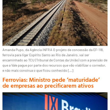
Amanda Pupo, da Agência iNFRA O projeto de concessão da EF-118,
ferrovia para ligar Espírito Santo ao Rio de Janeiro, vai ser
encaminhado ao TCU (Tribunal de Contas da União) com a previsão de
que a Vale pague por parte dos recursos que vão viabilizar o corredor,
e não mais construa o que ficou conhecido […]
Ferrovias: Ministro pede ‘maturidade’
de empresas ao precificarem ativos