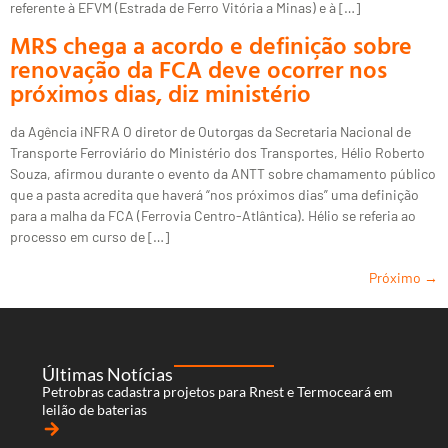
referente à EFVM (Estrada de Ferro Vitória a Minas) e à […]
MRS chega a acordo e definição sobre
renovação da FCA deve ocorrer nos
próximos dias, diz ministério
da Agência iNFRA O diretor de Outorgas da Secretaria Nacional de
Transporte Ferroviário do Ministério dos Transportes, Hélio Roberto
Souza, afirmou durante o evento da ANTT sobre chamamento público
que a pasta acredita que haverá “nos próximos dias” uma definição
para a malha da FCA (Ferrovia Centro-Atlântica). Hélio se referia ao
processo em curso de […]
Próximo
→
Últimas Notícias
Petrobras cadastra projetos para Rnest e Termoceará em
leilão de baterias
arrow_forward