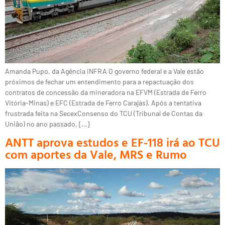
Amanda Pupo, da Agência iNFRA O governo federal e a Vale estão
próximos de fechar um entendimento para a repactuação dos
contratos de concessão da mineradora na EFVM (Estrada de Ferro
Vitória-Minas) e EFC (Estrada de Ferro Carajás). Após a tentativa
frustrada feita na SecexConsenso do TCU (Tribunal de Contas da
União) no ano passado, […]
ANTT aprova estudos e EF-118 irá ao TCU
com aportes da Vale, MRS e Rumo