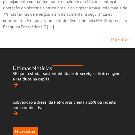
planejamento energético pode reduzir em até 13% os custos de
operação do sistema elétrico brasileiro e gerar uma queda média de
7% nas tarifas de energia, além de aumentar a segurança do
suprimento. É o que diz um estudo divulgado pela EPE (Empresa de
Pesquisa Energética). O […]
Próximo
→
Últimas Notícias
SP quer estudar sustentabilidade de serviços de drenagem
e resíduos na capital
arrow_forward
Subvenção a diesel da Petrobras chega a 25% da receita
com combustível
arrow_forward
Newsletter