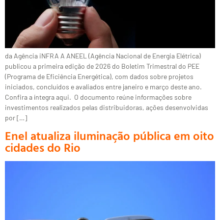
da Agência iNFRA A ANEEL (Agência Nacional de Energia Elétrica)
publicou a primeira edição de 2026 do Boletim Trimestral do PEE
(Programa de Eficiência Energética), com dados sobre projetos
iniciados, concluídos e avaliados entre janeiro e março deste ano.
Confira a íntegra aqui. O documento reúne informações sobre
investimentos realizados pelas distribuidoras, ações desenvolvidas
por […]
Enel atualiza iluminação pública em oito
cidades do Rio