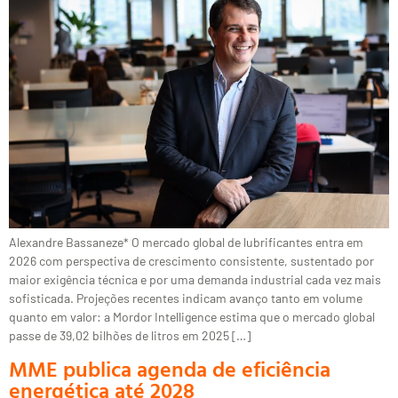
Alexandre Bassaneze* O mercado global de lubrificantes entra em
2026 com perspectiva de crescimento consistente, sustentado por
maior exigência técnica e por uma demanda industrial cada vez mais
sofisticada. Projeções recentes indicam avanço tanto em volume
quanto em valor: a Mordor Intelligence estima que o mercado global
passe de 39,02 bilhões de litros em 2025 […]
MME publica agenda de eficiência
energética até 2028