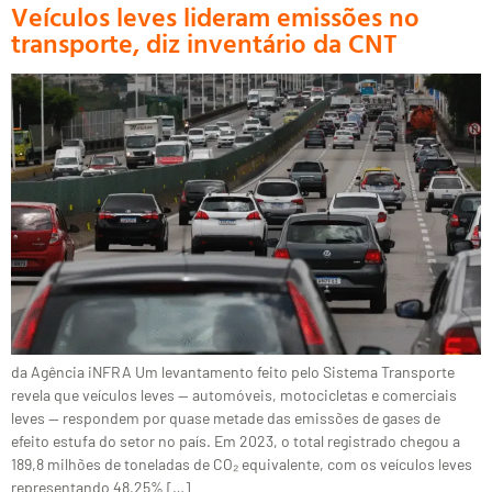
Veículos leves lideram emissões no
transporte, diz inventário da CNT
da Agência iNFRA Um levantamento feito pelo Sistema Transporte
revela que veículos leves — automóveis, motocicletas e comerciais
leves — respondem por quase metade das emissões de gases de
efeito estufa do setor no país. Em 2023, o total registrado chegou a
189,8 milhões de toneladas de CO₂ equivalente, com os veículos leves
representando 48,25% […]