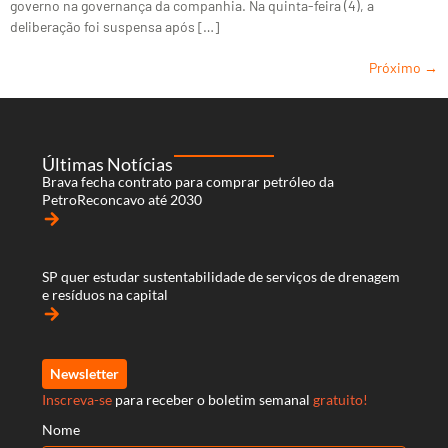
governo na governança da companhia. Na quinta-feira (4), a
deliberação foi suspensa após […]
Próximo
→
Últimas Notícias
Brava fecha contrato para comprar petróleo da
PetroReconcavo até 2030
arrow_forward
SP quer estudar sustentabilidade de serviços de drenagem
e resíduos na capital
arrow_forward
Newsletter
Inscreva-se
para receber o boletim semanal
gratuito!
Nome