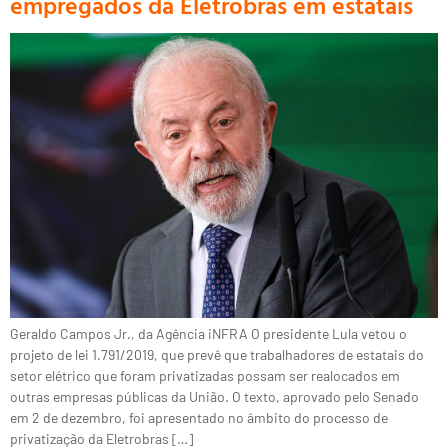
empregados da Eletrobras em estatais
Geraldo Campos Jr., da Agência iNFRA O presidente Lula vetou o
projeto de lei 1.791/2019, que prevê que trabalhadores de estatais do
setor elétrico que foram privatizadas possam ser realocados em
outras empresas públicas da União. O texto, aprovado pelo Senado
em 2 de dezembro, foi apresentado no âmbito do processo de
privatização da Eletrobras […]