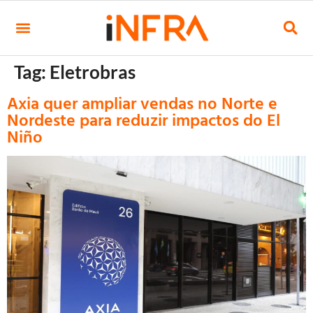
Tag:
Eletrobras
Axia quer ampliar vendas no Norte e
Nordeste para reduzir impactos do El
Niño