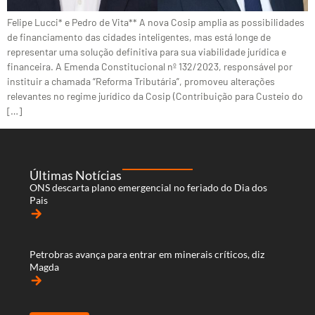
Felipe Lucci* e Pedro de Vita** A nova Cosip amplia as possibilidades
de financiamento das cidades inteligentes, mas está longe de
representar uma solução definitiva para sua viabilidade jurídica e
financeira. A Emenda Constitucional nº 132/2023, responsável por
instituir a chamada “Reforma Tributária”, promoveu alterações
relevantes no regime jurídico da Cosip (Contribuição para Custeio do
[…]
Últimas Notícias
ONS descarta plano emergencial no feriado do Dia dos
Pais
arrow_forward
Petrobras avança para entrar em minerais críticos, diz
Magda
arrow_forward