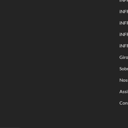
iNF
iNF
iNF
iNF
Gir
Sob
Nos
Assi
Con