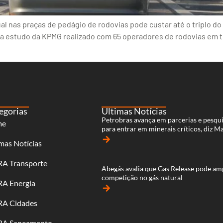
 nas praças de pedágio de rodovias pode custar até o triplo d
nta estudo da KPMG realizado com 65 operadores de rodovias em
egorias
Últimas Notícias
Petrobras avança em parcerias e pesqu
me
para entrar em minerais críticos, diz M
arrow_forward
mas Notícias
RA Transporte
Abegás avalia que Gas Release pode am
competição no gás natural
RA Energia
arrow_forward
RA Cidades
RA Saneamento