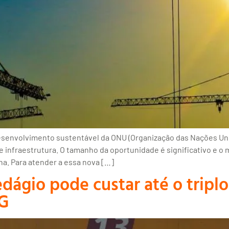
desenvolvimento sustentável da ONU (Organização das Nações U
 de infraestrutura. O tamanho da oportunidade é significativo e 
na. Para atender a essa nova […]
ágio pode custar até o triplo 
MG