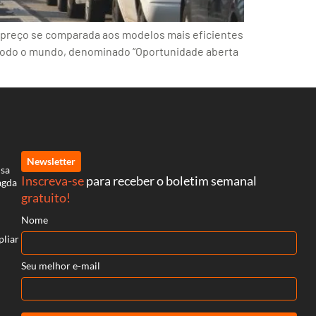
o preço se comparada aos modelos mais eficientes
 todo o mundo, denominado “Oportunidade aberta
Newsletter
isa
Inscreva-se
para receber o boletim semanal
agda
gratuito!
Nome
pliar
Seu melhor e-mail