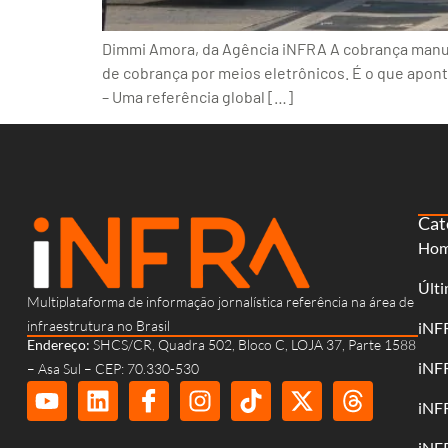
Dimmi Amora, da Agência iNFRA A cobrança manual
de cobrança por meios eletrônicos. É o que apo
– Uma referência global […]
Cat
Ho
Últi
Multiplataforma de informação jornalística referência na área de
infraestrutura no Brasil
iNF
Endereço:
SHCS/CR, Quadra 502, Bloco C, LOJA 37, Parte 1588
iNF
– Asa Sul – CEP: 70.330-530
iNF
iNF