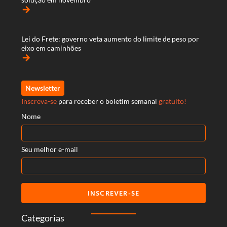
arrow_forward
Lei do Frete: governo veta aumento do limite de peso por
eixo em caminhões
arrow_forward
Newsletter
Inscreva-se
para receber o boletim semanal
gratuito!
Nome
Seu melhor e-mail
INSCREVER-SE
Categorias