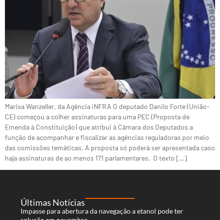
Marisa Wanzeller, da Agência iNFRA O deputado Danilo Forte (União-
CE) começou a colher assinaturas para uma PEC (Proposta de
Emenda à Constituição) que atribui à Câmara dos Deputados a
função de acompanhar e fiscalizar as agências reguladoras por meio
das comissões temáticas. A proposta só poderá ser apresentada caso
haja assinaturas de ao menos 171 parlamentares. O texto […]
Últimas Notícias
Impasse para abertura da navegação a etanol pode ter
solução em novembro