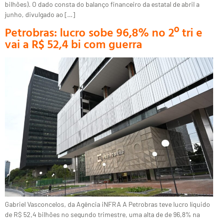
bilhões). O dado consta do balanço financeiro da estatal de abril a
junho, divulgado ao […]
Petrobras: lucro sobe 96,8% no 2º tri e
vai a R$ 52,4 bi com guerra
Gabriel Vasconcelos, da Agência iNFRA A Petrobras teve lucro líquido
de R$ 52,4 bilhões no segundo trimestre, uma alta de de 96,8% na