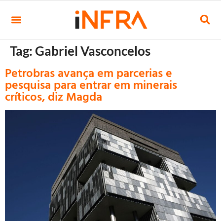
Tag:
Gabriel Vasconcelos
Petrobras avança em parcerias e
pesquisa para entrar em minerais
críticos, diz Magda