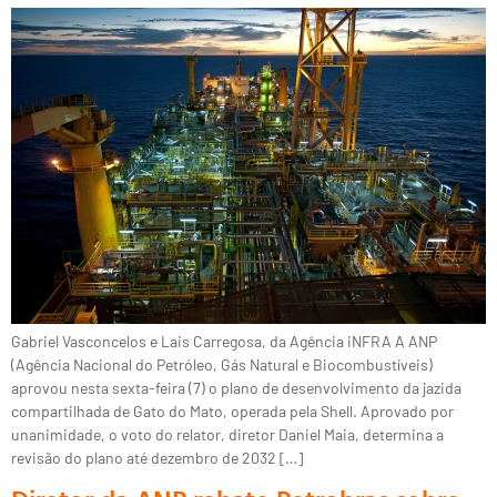
Gabriel Vasconcelos e Lais Carregosa, da Agência iNFRA A ANP
(Agência Nacional do Petróleo, Gás Natural e Biocombustíveis)
aprovou nesta sexta-feira (7) o plano de desenvolvimento da jazida
compartilhada de Gato do Mato, operada pela Shell. Aprovado por
unanimidade, o voto do relator, diretor Daniel Maia, determina a
revisão do plano até dezembro de 2032 […]