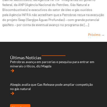
federal, da ANP (Agência Nacional do Petróleo, Gás Natural e
Biocombustíveis) e executivos do setor de óleo e gás ouvidos
pela Agência iNFRA não acreditam que a Petrobras recue na execução
do projeto Seap (Sergipe Águas Profundas) – com grande potencial
gasífero – por conta de eventual avanço no programa de […]
Próximo
→
Últimas Notícias
Petrobras avança em parcerias e pesquisa para entrar em
minerais críticos, diz Magda
arrow_forward
Abegás avalia que Gas Release pode ampliar competição
no gás natural
arrow_forward