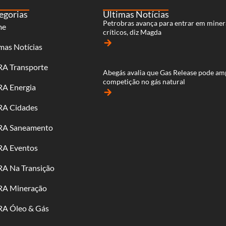
egorias
Últimas Notícias
Petrobras avança para entrar em miner
me
críticos, diz Magda
arrow_forward
mas Notícias
RA Transporte
Abegás avalia que Gas Release pode am
competição no gás natural
RA Energia
arrow_forward
RA Cidades
RA Saneamento
RA Eventos
RA Na Transição
RA Mineração
RA Óleo & Gás