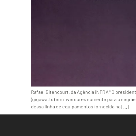
Rafael Bitencourt, da Agência iNFRA* O presidente
(gigawatts) em inversores somente para o segmen
dessa linha de equipamentos fornecida na […]