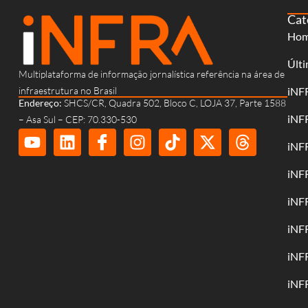
Cat
Ho
Últi
Multiplataforma de informação jornalística referência na área de
infraestrutura no Brasil
iNF
Endereço:
SHCS/CR, Quadra 502, Bloco C, LOJA 37, Parte 1588
iNF
– Asa Sul – CEP: 70.330-530
iNF
iNF
iNF
iNF
iNF
iNF