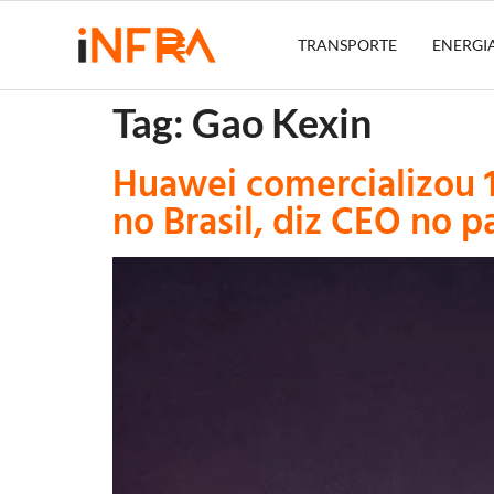
TRANSPORTE
ENERGI
Tag:
Gao Kexin
Huawei comercializou 1
no Brasil, diz CEO no p