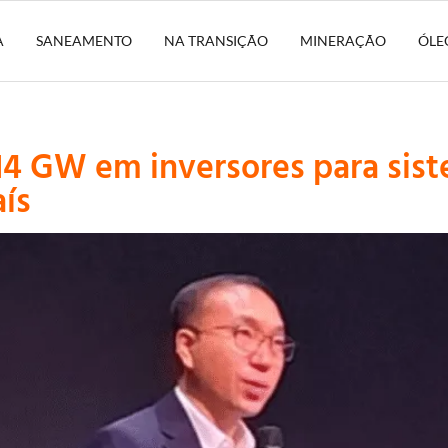
A
SANEAMENTO
NA TRANSIÇÃO
MINERAÇÃO
ÓLE
4 GW em inversores para sist
aís