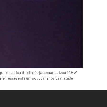
 que o fabricante chinês já comercializou 14 GW
e ele, representa um pouco menos da metade