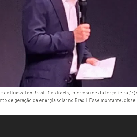
 da Huawei no Brasil, Gao Kexin, informou nesta terça-feira (1º)
to de geração de energia solar no Brasil. Esse montante, diss