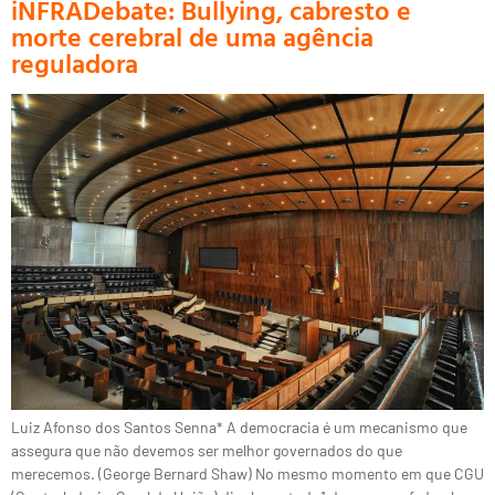
iNFRADebate: Bullying, cabresto e
morte cerebral de uma agência
reguladora
Luiz Afonso dos Santos Senna* A democracia é um mecanismo que
assegura que não devemos ser melhor governados do que
merecemos. (George Bernard Shaw) No mesmo momento em que CGU