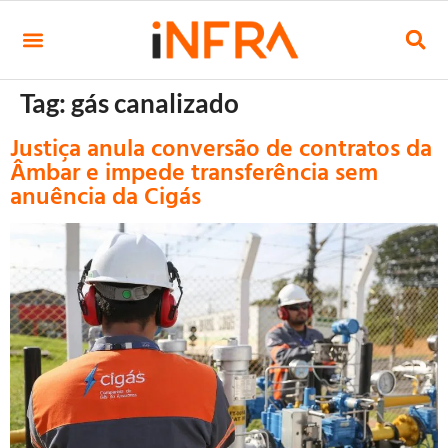
Tag:
gás canalizado
Justiça anula conversão de contratos da
Âmbar e impede transferência sem
anuência da Cigás