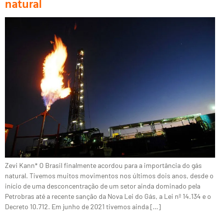
natural
Zevi Kann* O Brasil finalmente acordou para a importância do gás
natural. Tivemos muitos movimentos nos últimos dois anos, desde o
início de uma desconcentração de um setor ainda dominado pela
Petrobras até a recente sanção da Nova Lei do Gás, a Lei nº 14.134 e o
Decreto 10.712. Em junho de 2021 tivemos ainda […]