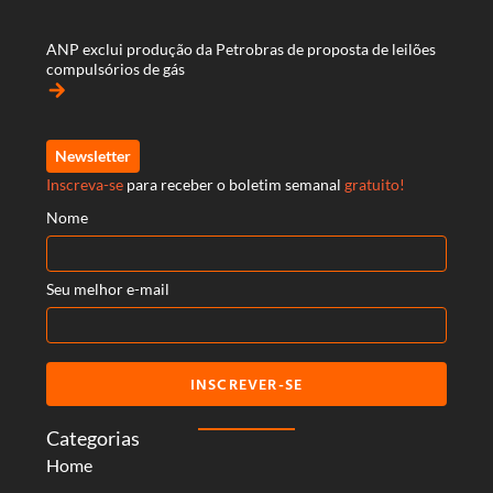
ANP exclui produção da Petrobras de proposta de leilões
compulsórios de gás
arrow_forward
Newsletter
Inscreva-se
para receber o boletim semanal
gratuito!
Nome
Seu melhor e-mail
INSCREVER-SE
Categorias
Home