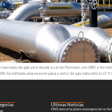
m mercado de gás vem desde a Lei do Petróleo, em 1997, e foi ref
9, foi editada uma nova lei para o setor de gás natural (Lei nº 11
egorias
Últimas Notícias
ONS descarta plano emergencial no fer
me