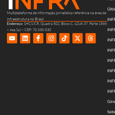
Últi
Multiplataforma de informação jornalística referência na área de
infraestrutura no Brasil
iNF
Endereço:
SHCS/CR, Quadra 502, Bloco C, LOJA 37, Parte 1588
iNF
– Asa Sul – CEP: 70.330-530
iNF
iNF
iNF
iNF
iNF
iNF
Gir
Sob