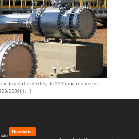
orçada pela Lei do Gás, de 2009, mas nunca foi
.909/2009). […]
Newsletter
iado