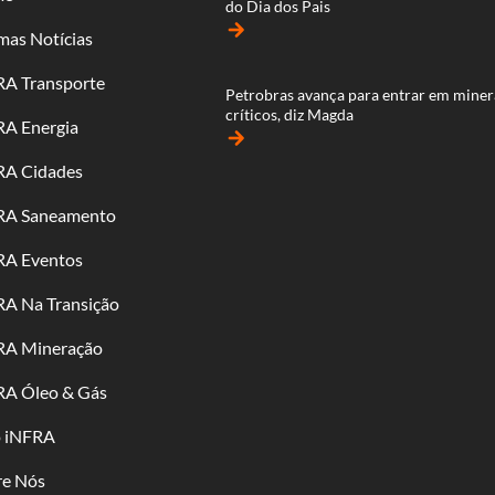
do Dia dos Pais
arrow_forward
mas Notícias
RA Transporte
Petrobras avança para entrar em miner
críticos, diz Magda
RA Energia
arrow_forward
RA Cidades
RA Saneamento
RA Eventos
RA Na Transição
RA Mineração
RA Óleo & Gás
o iNFRA
re Nós