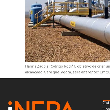
Marina Zago e Rodrigo Rodi* O objetivo de criar u
alcançado. Será que, agora, será diferente? Em 200
Cat
Ho