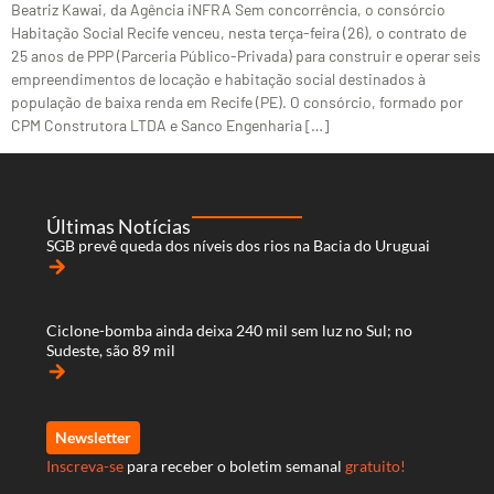
Beatriz Kawai, da Agência iNFRA Sem concorrência, o consórcio
Habitação Social Recife venceu, nesta terça-feira (26), o contrato de
25 anos de PPP (Parceria Público-Privada) para construir e operar seis
empreendimentos de locação e habitação social destinados à
população de baixa renda em Recife (PE). O consórcio, formado por
CPM Construtora LTDA e Sanco Engenharia […]
Últimas Notícias
SGB prevê queda dos níveis dos rios na Bacia do Uruguai
arrow_forward
Ciclone-bomba ainda deixa 240 mil sem luz no Sul; no
Sudeste, são 89 mil
arrow_forward
Newsletter
Inscreva-se
para receber o boletim semanal
gratuito!