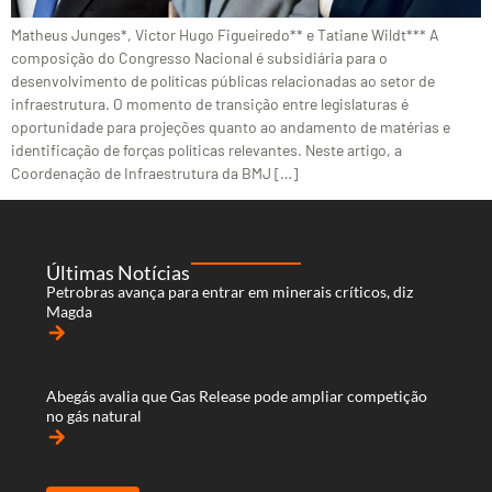
Matheus Junges*, Victor Hugo Figueiredo** e Tatiane Wildt*** A
composição do Congresso Nacional é subsidiária para o
desenvolvimento de políticas públicas relacionadas ao setor de
infraestrutura. O momento de transição entre legislaturas é
oportunidade para projeções quanto ao andamento de matérias e
identificação de forças políticas relevantes. Neste artigo, a
Coordenação de Infraestrutura da BMJ […]
Últimas Notícias
Petrobras avança para entrar em minerais críticos, diz
Magda
arrow_forward
Abegás avalia que Gas Release pode ampliar competição
no gás natural
arrow_forward