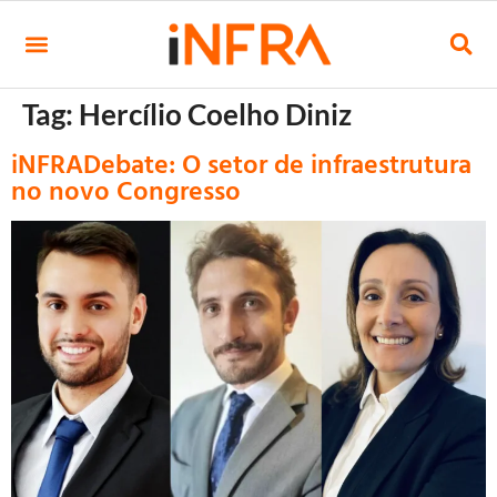
Tag:
Hercílio Coelho Diniz
iNFRADebate: O setor de infraestrutura
no novo Congresso